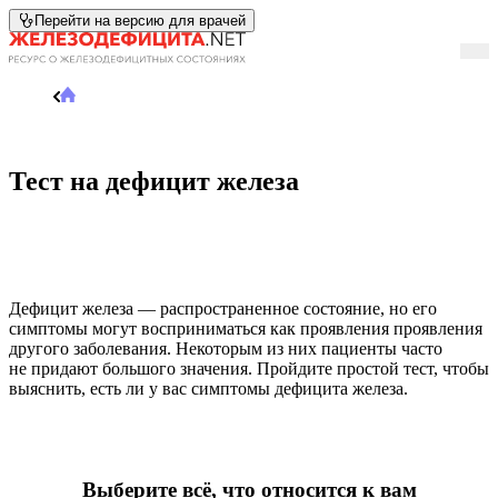
Перейти на версию для врачей
Тест на дефицит
Истории пациен
Частые вопросы
Дефицит железа
Тест на дефицит железа
Женское здоровье
Дефицит железа и х
Дефицит железа — распространенное состояние, но его
симптомы могут восприниматься как проявления проявления
другого заболевания. Некоторым из них пациенты часто
не придают большого значения. Пройдите простой тест, чтобы
Хроническая сердечна
выяснить, есть ли у вас симптомы дефицита железа.
недостаточность
Воспалительные
заболевания кишечник
Выберите всё, что относится к вам